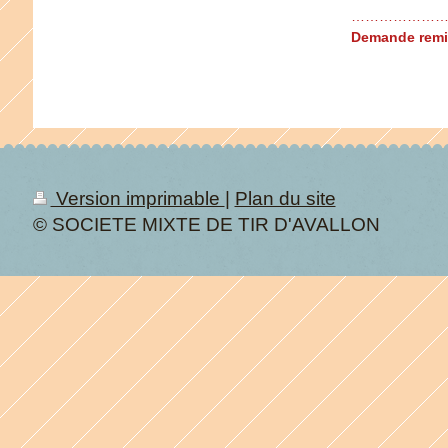
…………………
Demande remi
Version imprimable
|
Plan du site
© SOCIETE MIXTE DE TIR D'AVALLON