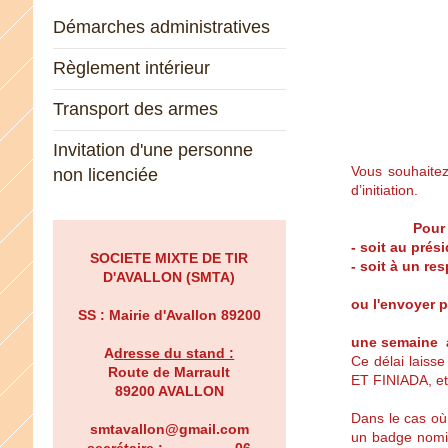
Démarches administratives
Règlement intérieur
Transport des armes
Invitation d'une personne
Vous souhaite
non licenciée
d’initiation.
Pour 
- soit au prési
SOCIETE MIXTE DE TIR
- soit à un re
D'AVALLON (SMTA)
ou l'envoyer 
SS : Mairie d'Avallon 89200
une semaine a
A
d
resse du stand :
Ce délai laiss
Route de Marrault
ET FINIADA, et
89200 AVALLON
Dans le cas où 
smtavallon@gmail.com
un badge nomina