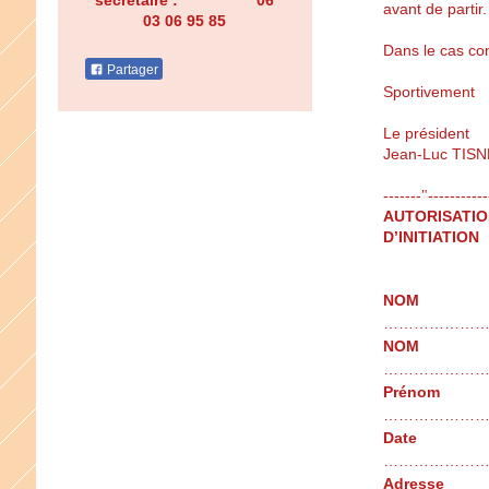
secrétaire : 06
avant de partir.
03 06 95 85
Dans le cas co
Partager
Sportivement
Le président
Jean-Luc TISN
-------
-----------
"
AUTORISATIO
D’INITIATION
NOM 
………………
NOM 
…………………
P
…………………
Date
…………………
A