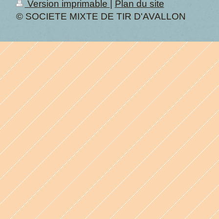
Version imprimable
|
Plan du site
© SOCIETE MIXTE DE TIR D'AVALLON